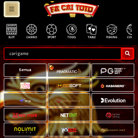
SLOT
CASINO
SPORT
TOGEL
TABLE
FISHING
COCK F.
Semua